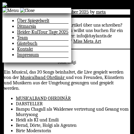
Skip
to
Posted on
16. April 2024
29. November 2025
by
meta
content
Über Spiegelwelt
Du willst für uns Werben? Einen Artikel über uns schreiben?
Ditmarsia
Ein Interview mit uns machen? Du willst uns buchen für ein
Heider-KulTour Tage 2025
Event? Bitte kontaktiere mich unter: info@Asylantis.de
Team
Ansprechpartner: Regina Wecker /
Miss Meta Art
Gästebuch
Kontakt
Impressum
Fotos: Holgi
Ein Musical, das 20 Songs beinhaltet, die Live gespielt werden
von der
Musicalband Ohrdinär
und von Freunden, Künstlern
und Musikern aus der Umgebung gesungen und gespielt
werden.
MUSICALBAND OHRDINÄR
DARSTELLER
Bampu Chagall als Waldersee vertretung und Gesang vom
Murrysong
Heidi als KI und Emili
Bernd, Dörte, Holgi als Agenten
Birte Moderatorin