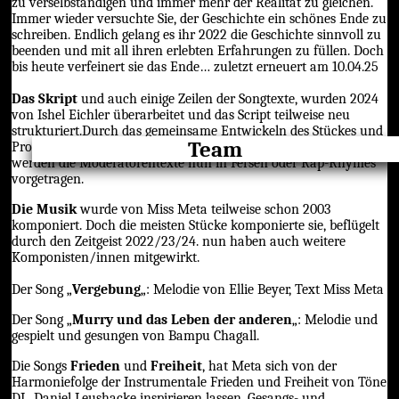
zu verselbständigen und immer mehr der Realität zu gleichen.
Immer wieder versuchte Sie, der Geschichte ein schönes Ende zu
schreiben. Endlich gelang es ihr 2022 die Geschichte sinnvoll zu
beenden und mit all ihren erlebten Erfahrungen zu füllen. Doch
bis heute verfeinert sie das Ende… zuletzt erneuert am 10.04.25
Das Skript
und auch einige Zeilen der Songtexte, wurden 2024
von Ishel Eichler überarbeitet und das Script teilweise neu
strukturiert.Durch das gemeinsame Entwickeln des Stückes und
Team
Proben, hat sich das Script natürlich wieder geändert, z.B.
werden die Moderatorentexte nun in Fersen oder Rap-Rhymes
vorgetragen.
Die Musik
wurde von Miss Meta teilweise schon 2003
komponiert. Doch die meisten Stücke komponierte sie, beflügelt
durch den Zeitgeist 2022/23/24. nun haben auch weitere
Komponisten/innen mitgewirkt.
Der Song „
Vergebung
„: Melodie von Ellie Beyer, Text Miss Meta
Der Song „
Murry und das Leben der anderen
„: Melodie und
gespielt und gesungen von Bampu Chagall.
Die Songs
Frieden
und
Freiheit
, hat Meta sich von der
Harmoniefolge der Instrumentale Frieden und Freiheit von Töne
DL, Daniel Leushacke inspirieren lassen. Gesangs- und