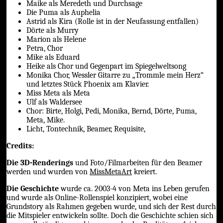
Maike als Meredeth und Durchsage
Die Puma als Auphelia
Astrid als Kira (Rolle ist in der Neufassung entfallen)
Dörte als Murry
Marion als Helene
Petra, Chor
Mike als Eduard
Heike als Chor und Gegenpart im Spiegelweltsong
Monika Chor, Wessler Gitarre zu „Trommle mein Herz“
und letztes Stück Phoenix am Klavier.
Miss Meta als Meta
Ulf als Waldersee
Chor: Birte, Holgi, Pedi, Monika, Bernd, Dörte, Puma,
Meta, Mike.
Licht, Tontechnik, Beamer, Requisite,
Credits:
Die 3D-Renderings
und Foto/Filmarbeiten für den Beamer
werden und wurden von
MissMetaArt
kreiert.
Die Geschichte
wurde ca. 2003-4 von Meta ins Leben gerufen
und wurde als Online-Rollenspiel konzipiert, wobei eine
Grundstory als Rahmen gegeben wurde, und sich der Rest durch
die Mitspieler entwickeln sollte. Doch die Geschichte schien sich