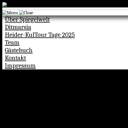
Skip
to
content
Über Spiegelwelt
Ditmarsia
Heider-KulTour Tage 2025
Team
Gästebuch
Kontakt
Impressum