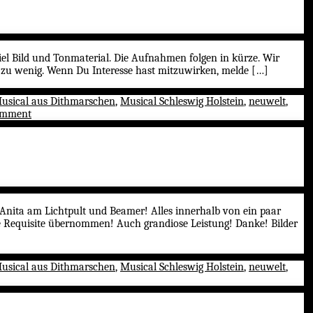
Ditmarsia
l Bild und Tonmaterial. Die Aufnahmen folgen in kürze. Wir
zu wenig. Wenn Du Interesse hast mitzuwirken, melde […]
usical aus Dithmarschen
,
Musical Schleswig Holstein
,
neuwelt
,
on
omment
Sommerfest
in
Welmbüttel
 Anita am Lichtpult und Beamer! Alles innerhalb von ein paar
ie Requisite übernommen! Auch grandiose Leistung! Danke! Bilder
usical aus Dithmarschen
,
Musical Schleswig Holstein
,
neuwelt
,