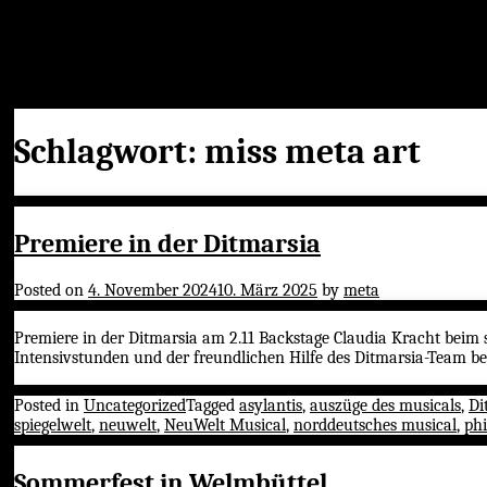
Schlagwort:
miss meta art
Premiere in der Ditmarsia
Posted on
4. November 2024
10. März 2025
by
meta
Premiere in der Ditmarsia am 2.11 Backstage Claudia Kracht beim
Intensivstunden und der freundlichen Hilfe des Ditmarsia-Team b
Posted in
Uncategorized
Tagged
asylantis
,
auszüge des musicals
,
Di
spiegelwelt
,
neuwelt
,
NeuWelt Musical
,
norddeutsches musical
,
phi
Sommerfest in Welmbüttel