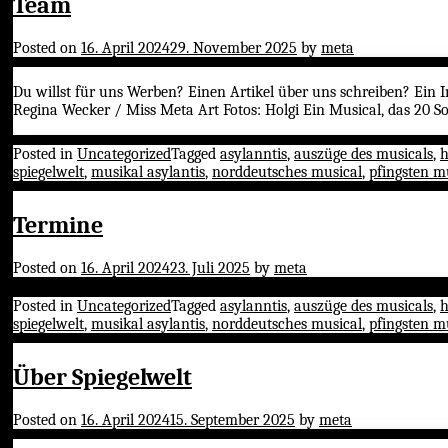
Team
Posted on
16. April 2024
29. November 2025
by
meta
Du willst für uns Werben? Einen Artikel über uns schreiben? Ein 
Regina Wecker / Miss Meta Art Fotos: Holgi Ein Musical, das 20 S
Posted in
Uncategorized
Tagged
asylanntis
,
auszüge des musicals
,
h
spiegelwelt
,
musikal asylantis
,
norddeutsches musical
,
pfingsten m
Termine
Posted on
16. April 2024
23. Juli 2025
by
meta
Posted in
Uncategorized
Tagged
asylanntis
,
auszüge des musicals
,
h
spiegelwelt
,
musikal asylantis
,
norddeutsches musical
,
pfingsten m
Über Spiegelwelt
Posted on
16. April 2024
15. September 2025
by
meta