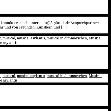
e kontaktiere mich unter: info@Asylantis.de Ansprechpartner:
inär und von Freunden, Künstlern und […]
t
,
musical
,
musical asylantis
,
musical in dithmarschen
,
Musical
ie asylantis
t
,
musical
,
musical asylantis
,
musical in dithmarschen
,
Musical
ie asylantis