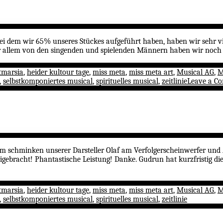
 dem wir 65% unseres Stückes aufgeführt haben, haben wir sehr vie
r allem von den singenden und spielenden Männern haben wir noch 
tmarsia
,
heider kultour tage
,
miss meta
,
miss meta art
,
Musical AG
,
M
,
selbstkomponiertes musical
,
spirituelles musical
,
zeitlinie
Leave a C
eim schminken unserer Darsteller Olaf am Verfolgerscheinwerfer und
igebracht! Phantastische Leistung! Danke. Gudrun hat kurzfristig d
tmarsia
,
heider kultour tage
,
miss meta
,
miss meta art
,
Musical AG
,
M
,
selbstkomponiertes musical
,
spirituelles musical
,
zeitlinie