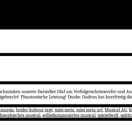
 schminken unserer Darsteller Olaf am Verfolgerscheinwerfer und An
eigebracht! Phantastische Leistung! Danke. Gudrun hat kurzfristig 
tmarsia
,
heider kultour tage
,
miss meta
,
miss meta art
,
Musical AG
,
M
losophisches musical
,
selbstkomponiertes musical
,
spiegelwelt
,
spirit