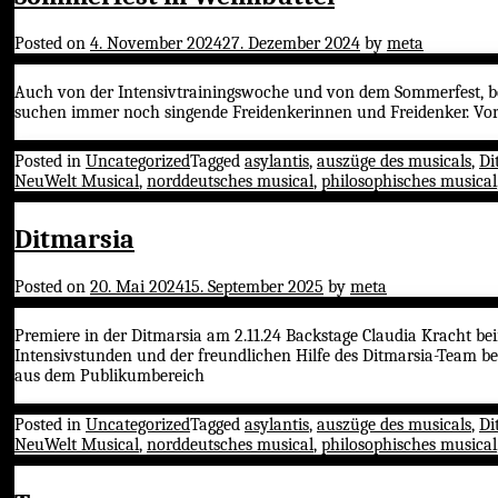
Posted on
4. November 2024
27. Dezember 2024
by
meta
Auch von der Intensivtrainingswoche und von dem Sommerfest, bei
suchen immer noch singende Freidenkerinnen und Freidenker. Vo
Posted in
Uncategorized
Tagged
asylantis
,
auszüge des musicals
,
Di
NeuWelt Musical
,
norddeutsches musical
,
philosophisches musical
Ditmarsia
Posted on
20. Mai 2024
15. September 2025
by
meta
Premiere in der Ditmarsia am 2.11.24 Backstage Claudia Kracht b
Intensivstunden und der freundlichen Hilfe des Ditmarsia-Team be
aus dem Publikumbereich
Posted in
Uncategorized
Tagged
asylantis
,
auszüge des musicals
,
Di
NeuWelt Musical
,
norddeutsches musical
,
philosophisches musical