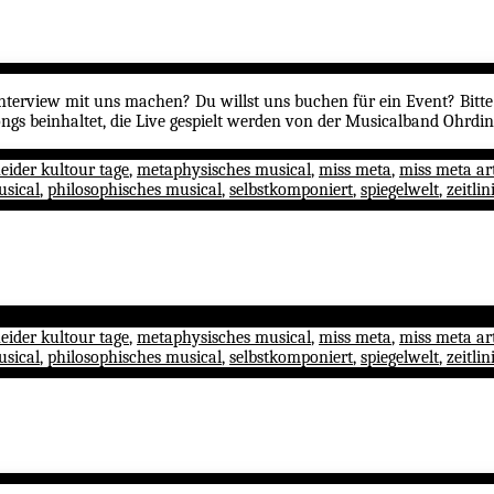
Interview mit uns machen? Du willst uns buchen für ein Event? Bitt
ongs beinhaltet, die Live gespielt werden von der Musicalband Ohrd
eider kultour tage
,
metaphysisches musical
,
miss meta
,
miss meta ar
usical
,
philosophisches musical
,
selbstkomponiert
,
spiegelwelt
,
zeitlin
eider kultour tage
,
metaphysisches musical
,
miss meta
,
miss meta ar
usical
,
philosophisches musical
,
selbstkomponiert
,
spiegelwelt
,
zeitlin